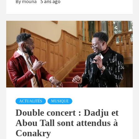
By
mouna
5 ans ago
ACTUALITÉS
MUSIQUE
Double concert : Dadju et
Abou Tall sont attendus à
Conakry