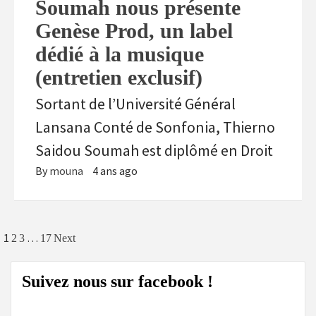
Soumah nous présente
Genèse Prod, un label
dédié à la musique
(entretien exclusif)
Sortant de l’Université Général
Lansana Conté de Sonfonia, Thierno
Saidou Soumah est diplômé en Droit
By
mouna
4 ans ago
Navigation
1
…
2
3
17
Next
des
Suivez nous sur facebook !
articles