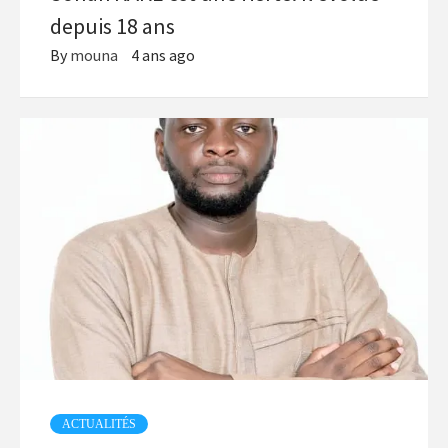
depuis 18 ans
By
mouna
4 ans ago
ACTUALITÉS