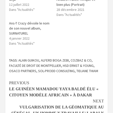
12 juillet 2022
bien plus (Portrait)
Dans "Actualités"
28 décembre 2021
Dans "Actualités"
Ans-T Crazy dévoile le nom
de son nouvel album,
SURNATUREL
4 janvier 2022
Dans "Actualités"
TAGS:
ALAIN GUIKOU
,
ALFERD BOGA ZEBI
,
COZBAZ & CO
,
FACULTÉ DE DROIT DE MONTPELLIER
,
HSD ERNST & YOUNG
,
OSACO PARTNERS
,
SOL-PRODD CONSULTING
,
TIDJANE THIAM
Continue
PREVIOUS
LE GUINÉEN MAMADOU YAYA BALDÉ ÉLU «
Reading
CITOYEN MODÈLE AFRICAIN » À DAKAR
NEXT
VULGARISATION DE LA GÉOMATIQUE AU