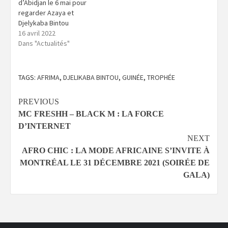
d’Abidjan le 6 mai pour
regarder Azaya et
Djelykaba Bintou
16 avril 2022
Dans "Actualités"
TAGS:
AFRIMA
,
DJELIKABA BINTOU
,
GUINÉE
,
TROPHÉE
Continue
PREVIOUS
MC FRESHH – BLACK M : LA FORCE
Reading
D’INTERNET
NEXT
AFRO CHIC : LA MODE AFRICAINE S’INVITE À
MONTRÉAL LE 31 DÉCEMBRE 2021 (SOIRÉE DE
GALA)