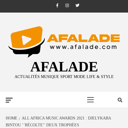
Skip
Facebook
Instagram
Twitter
to
content
AFALADE
ACTUALITÉS MUSIQUE SPORT MODE LIFE & STYLE
Primary
Menu
HOME
ALL AFRICA MUSIC AWARDS 2021 : DJELYKABA
BINTOU ‘’RÉCOLTE’’ DEUX TROPHÉES