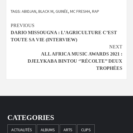
TAGS:
ABIDJAN
,
BLACK M
,
GUINÉE
,
MC FRESHH
,
RAP
Continue
PREVIOUS
DARIO MISSOUGNA : L’AGRICULTURE C’EST
Reading
TOUTE SA VIE (INTERVIEW)
NEXT
ALL AFRICA MUSIC AWARDS 2021 :
DJELYKABA BINTOU ‘’RÉCOLTE’’ DEUX
TROPHÉES
CATEGORIES
ACTUALITÉS
ALBUMS
ARTS
CLIPS