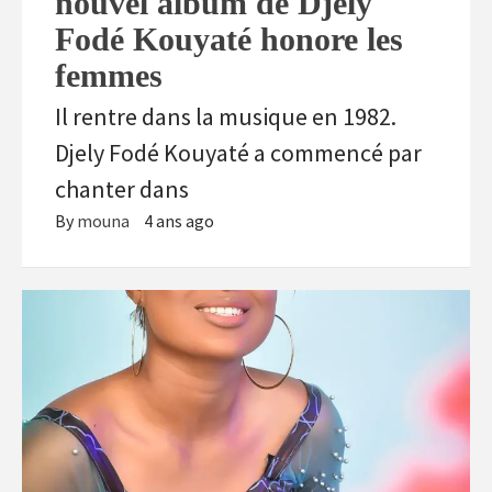
nouvel album de Djely
Fodé Kouyaté honore les
femmes
Il rentre dans la musique en 1982.
Djely Fodé Kouyaté a commencé par
chanter dans
By
mouna
4 ans ago