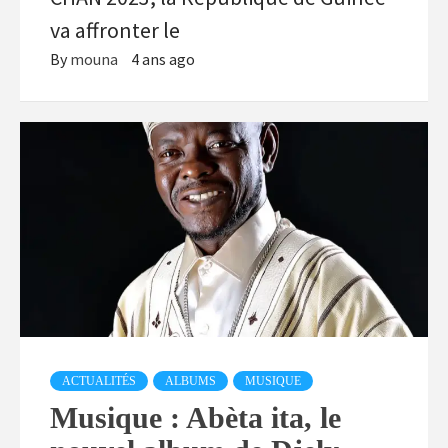
va affronter le
By
mouna
4 ans ago
ACTUALITÉS
ALBUMS
MUSIQUE
Musique : Abèta ita, le