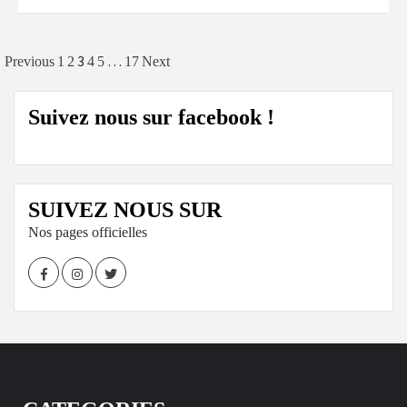
Navigation
3
…
Previous
1
2
4
5
17
Next
des
Suivez nous sur facebook !
articles
SUIVEZ NOUS SUR
Nos pages officielles
Facebook
Instagram
Twitter