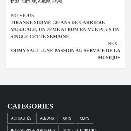
TAGS:
CULTURE
,
GUINÉE
,
NEWS
Continue
PREVIOUS
TIRANKÉ SIDIMÉ : 20 ANS DE CARRIÈRE
Reading
MUSICALE, UN 7ÈME ALBUM EN VUE PLUS UN
SINGLE CETTE SEMAINE
NEXT
OUMY SALL : UNE PASSION AU SERVICE DE LA
MUSIQUE
CATEGORIES
ACTUALITÉS
ALBUMS
ARTS
CLIPS
INTERVIEWS & PORTRAITS
MODE ET TENDANCE