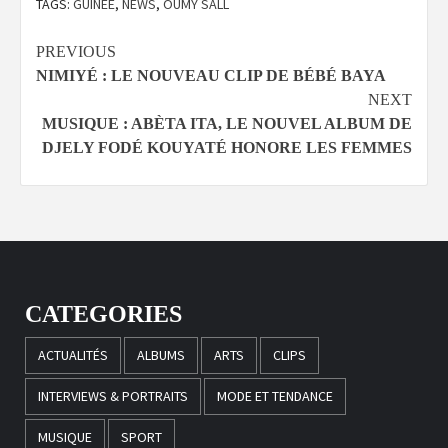
TAGS:
GUINÉE
,
NEWS
,
OUMY SALL
Continue
PREVIOUS
NIMIYÉ : LE NOUVEAU CLIP DE BÉBÉ BAYA
Reading
NEXT
MUSIQUE : ABÈTA ITA, LE NOUVEL ALBUM DE
DJELY FODÉ KOUYATÉ HONORE LES FEMMES
CATEGORIES
ACTUALITÉS
ALBUMS
ARTS
CLIPS
INTERVIEWS & PORTRAITS
MODE ET TENDANCE
MUSIQUE
SPORT