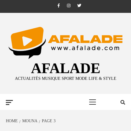
Skip
Facebook
Instagram
Twitter
to
content
AFALADE
ACTUALITÉS MUSIQUE SPORT MODE LIFE & STYLE
Primary
Menu
HOME
MOUNA
PAGE 3