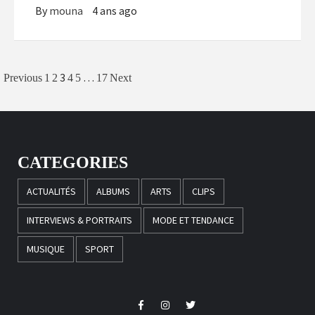
By
mouna
4 ans ago
Navigation
3
…
Previous
1
2
4
5
17
Next
des
articles
CATEGORIES
ACTUALITÉS
ALBUMS
ARTS
CLIPS
INTERVIEWS & PORTRAITS
MODE ET TENDANCE
MUSIQUE
SPORT
Facebook
Instagram
Twitter