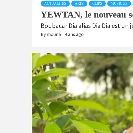
ACTUALITÉS
ARTS
CLIPS
MUSIQUE
YEWTAN, le nouveau son
Boubacar Dia alias Dia Dia est un 
By
mouna
4 ans ago