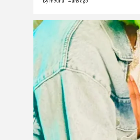
By
mouna
4 ans ago