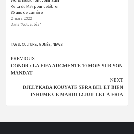
World Music font venir Salif
Keïta du Mali pour célébrer
35 ans de carrière
2 mars 2022
Dans "Actualités"
TAGS:
CULTURE
,
GUNÉE
,
NEWS
Continue
PREVIOUS
CONOR : LA FIFA AUGMENTE 10 MOIS SUR SON
Reading
MANDAT
NEXT
DJELYKABA KOUYATÉ SERA BEL ET BIEN
INHUMÉ CE MARDI 12 JUILLET À FRIA