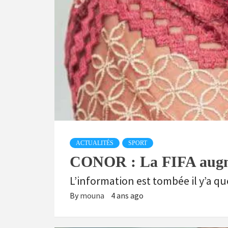
ACTUALITÉS
SPORT
CONOR : La FIFA augme
L’information est tombée il y’a qu
By
mouna
4 ans ago