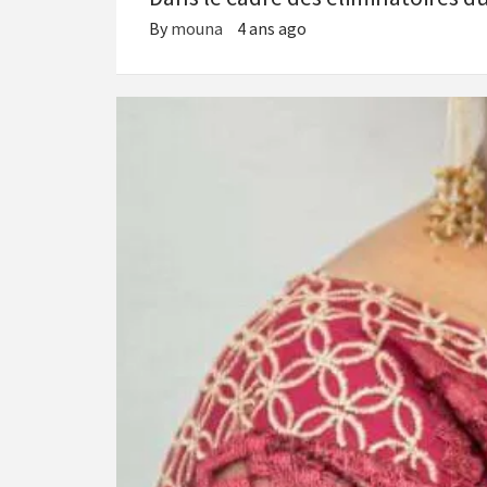
By
mouna
4 ans ago