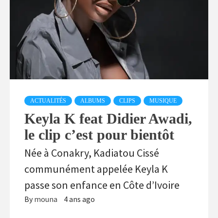
ACTUALITÉS
ALBUMS
CLIPS
MUSIQUE
Keyla K feat Didier Awadi,
le clip c’est pour bientôt
Née à Conakry, Kadiatou Cissé
communément appelée Keyla K
passe son enfance en Côte d’Ivoire
By
mouna
4 ans ago