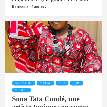
By
mouna
4 ans ago
ACTUALITÉS
ALBUMS
ARTS
CLIPS
MUSIQUE
Sona Tata Condé, une
artiste toujours en vogue