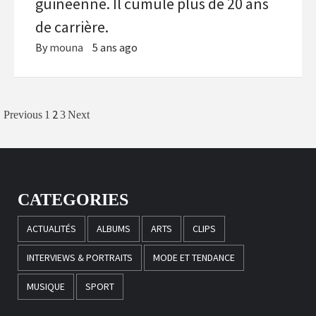
guinéenne. Il cumule plus de 20 ans
de carrière.
By
mouna
5 ans ago
Navigation
2
Previous
1
3
Next
des
articles
CATEGORIES
ACTUALITÉS
ALBUMS
ARTS
CLIPS
INTERVIEWS & PORTRAITS
MODE ET TENDANCE
MUSIQUE
SPORT