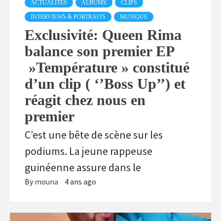
ACTUALITÉS
ALBUMS
CLIPS
INTERVIEWS & PORTRAITS
MUSIQUE
Exclusivité: Queen Rima
balance son premier EP
»Température » constitué
d’un clip ( ‘’Boss Up’’) et
réagit chez nous en
premier
C’est une bête de scène sur les
podiums. La jeune rappeuse
guinéenne assure dans le
By
mouna
4 ans ago