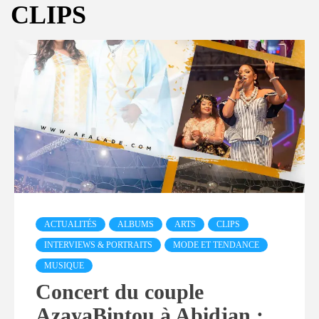
CLIPS
ACTUALITÉS
ALBUMS
ARTS
CLIPS
INTERVIEWS & PORTRAITS
MODE ET TENDANCE
MUSIQUE
Concert du couple
AzayaBintou à Abidjan :