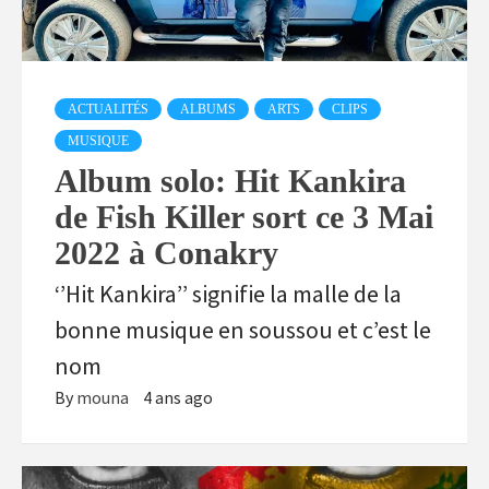
ACTUALITÉS
ALBUMS
ARTS
CLIPS
MUSIQUE
Album solo: Hit Kankira
de Fish Killer sort ce 3 Mai
2022 à Conakry
‘’Hit Kankira’’ signifie la malle de la
bonne musique en soussou et c’est le
nom
By
mouna
4 ans ago