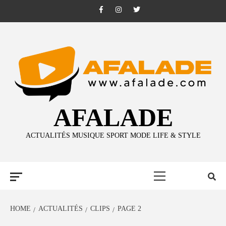
Skip
Facebook
Instagram
Twitter
to
content
AFALADE
ACTUALITÉS MUSIQUE SPORT MODE LIFE & STYLE
Primary
Menu
HOME
ACTUALITÉS
CLIPS
PAGE 2