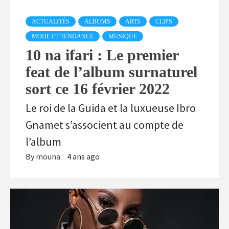
ACTUALITÉS
ALBUMS
ARTS
CLIPS
MODE ET TENDANCE
MUSIQUE
10 na ifari : Le premier
feat de l’album surnaturel
sort ce 16 février 2022
Le roi de la Guida et la luxueuse Ibro
Gnamet s’associent au compte de
l’album
By
mouna
4 ans ago