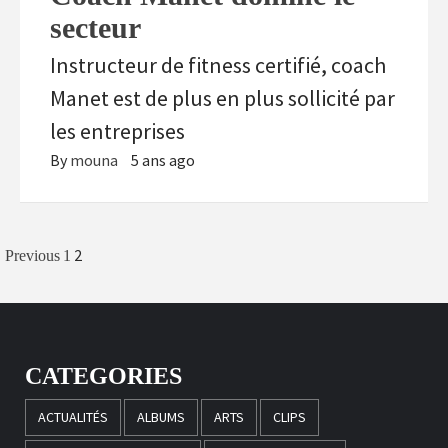
secteur
Instructeur de fitness certifié, coach
Manet est de plus en plus sollicité par
les entreprises
By
mouna
5 ans ago
Navigation
2
Previous
1
des
articles
CATEGORIES
ACTUALITÉS
ALBUMS
ARTS
CLIPS