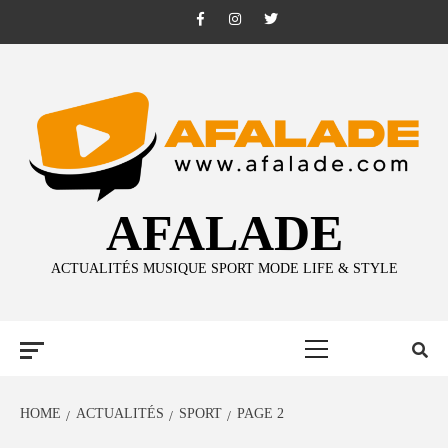
Skip
Facebook
Instagram
Twitter
to
content
AFALADE
ACTUALITÉS MUSIQUE SPORT MODE LIFE & STYLE
Primary
Menu
HOME
ACTUALITÉS
SPORT
PAGE 2