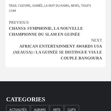
TAGS:
CULTURE
,
GUINÉE
,
LA NUIT DU KANIA
,
NEWS
,
TIGUI'S
COM
Continue
PREVIOUS
CHANS3: SYMPHONIE, LA NOUVELLE
Reading
CHAMPIONNE DU SLAM EN GUINÉE
NEXT
AFRICAN ENTERTAINMENT AWARDS USA
(AEAUSA) : LA GUINÉE SE DISTINGUE VIA LE
COUPLE BANGOURA
CATEGORIES
ACTUALITÉS
ALBUMS
ARTS
CLIPS